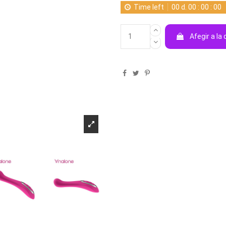
Time left
00
d.
00
:
00
:
00
Afegir a la 