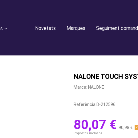
Novetats
Marques
Seguiment comand
es
NALONE TOUCH SYS
Marca:
NALONE
Referència
D-212596
80,07 €
90,98 €
-
Impostos inclosos