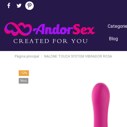
Categori
Blog
Pàgina principal
NALONE TOUCH SYSTEM VIBRADOR ROSA
-12%
Nou