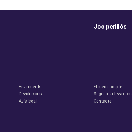
Joc perillós
legal
perfil
Enviaments
El meu compte
Devolucions
Segueix la teva co
Avís legal
Contacte