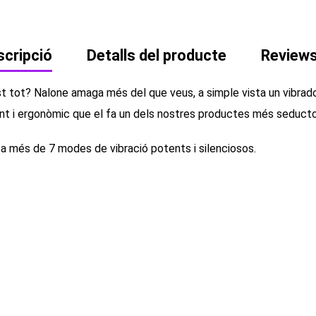
cripció
Detalls del producte
Review
tot? Nalone amaga més del que veus, a simple vista un vibrador no
nt i ergonòmic que el fa un dels nostres productes més seductors i
s a més de 7 modes de vibració potents i silenciosos.