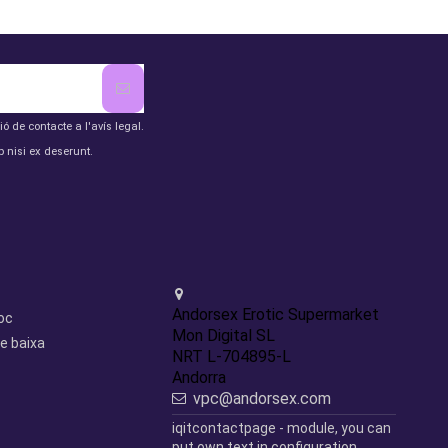
de contacte a l'avís legal.
 nisi ex deserunt.
Contact us
Andorsex Erotic Supermarket
loc
Mon Digital SL
e baixa
NRT L-704895-L
Andorra
vpc@andorsex.com
iqitcontactpage - module, you can
put own text in configuration