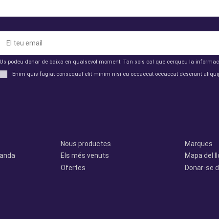
Us podeu donar de baixa en qualsevol moment. Tan sols cal que cerqueu la informació 
Enim quis fugiat consequat elit minim nisi eu occaecat occaecat deserunt aliquip
Productes
Otros
Nous productes
Marques
manda
Els més venuts
Mapa del l
Ofertes
Donar-se d