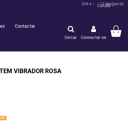
EUR €
Wishlist (
0
)
Català
es
Contactar
Cercar
Connectar-se
TEM VIBRADOR ROSA
12%