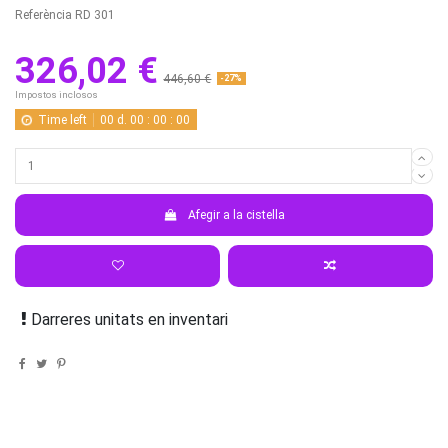
Referència
RD 301
326,02 €
446,60 €
-27%
Impostos inclosos
Time left
00
d.
00
:
00
:
00
Afegir a la cistella
Darreres unitats en inventari