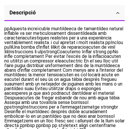
Descripció
ppAquesta increïcuble muntildeeca de tamantildeo natural
inflable va ser meticulosament dissentildeada amb
caracteriacutestiques realistes per a una experiència
veritablement realista. i cul apretat i molt realista ppInclou
pulliUna bomba d'inflat lilikit de reparacioacuten de vinil
liliInstruccions li ulpstrongCoacutemo Inflar strong ppNo
infle completament Per evitar l'excés de la inflacioacuten
no utilitzi un compressor eleacutectric En el seu lloc util
l'aire pugui distribuir uniformement dins de la muntildeeca
abans d'inflar completament Com menys aire a l'interior del
muntildeec la menor tensioacuten es col·locarà acute en
eacutel durant el seu ús on aigua tèbia després fregueu
suaument amb un netejador de joguines amb les mans o un
pantildeo suau Eviteu utilitzar draps o esponges
aacesperes ja que això podriacut dantildear el material
Despueacutes de fregar esbandir de nou amb aigua tèbia
Assequi amb una tovallola sense borrissol
ppstrongInstruccions per a l'emmagatzematge strongbr
Desinfle el muntildeec després doble acuradament
embolicar-lo en un pantildeo que no deixi anar borrissol
Emmagatzemi en un lloc fresc sec i allunyat de la llum solar
directa ppnbsp ppnbsp pp styletext align centeriframe