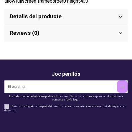
allowfullscreen frameborder0 height400
Detalls del producte
Reviews (0)
Joc perillós
Us podeu donar de baixa en qualsevol moment. Tan sols cal que cerqueu la informació de
contacte a l'avís legal.
Enim quis fugiat consequat elit minim nisi eu occaecat occaecat deserunt aliquip nisi ex
deserunt.