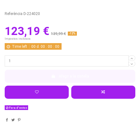
Referència
D-224020
123,19 €
139,99 €
-12%
Impostos inclosos
Time left
00
d.
00
:
00
:
00
Afegir a la cistella
Fora d'estoc