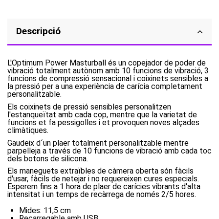
Descripció
L'Optimum Power Masturball és un copejador de poder de
vibració totalment autònom amb 10 funcions de vibració, 3
funcions de compressió sensacional i coixinets sensibles a
la pressió per a una experiència de carícia completament
personalitzable.
Els coixinets de pressió sensibles personalitzen
l'estanqueïtat amb cada cop, mentre que la varietat de
funcions et fa pessigolles i et provoquen noves alçades
climàtiques.
Gaudeix d´un plaer totalment personalitzable mentre
parpelleja a través de 10 funcions de vibració amb cada toc
dels botons de silicona.
Els maneguets extraïbles de càmera oberta són fàcils
d'usar, fàcils de netejar i no requereixen cures especials.
Esperem fins a 1 hora de plaer de carícies vibrants d'alta
intensitat i un temps de recàrrega de només 2/5 hores.
Mides: 11,5 cm
Recarregable amb USB.