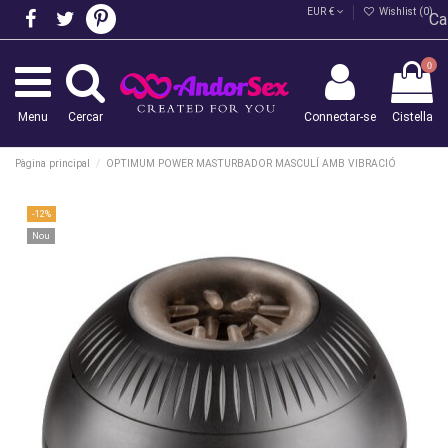
EUR €
Wishlist (
0
)
Ca
0
Menu
Cercar
Connectar-se
Cistella
Pàgina principal
OPTIMUM POWER MASTURBADOR MASCULÍ AMB VIBRACIÓ
-12%
Nou