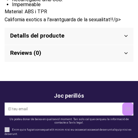
Impermeable
Material: ABS i TPR
California exotics a l'avantguarda de la sexualitat!!/p>
Detalls del producte
Reviews (0)
Joc perillós
Us podeu donar de baixa en qualsevol moment. Tan sols cal que cerqueu la informació de
contacte a l'avís legal.
Enim quis fugiat consequat elit minim nisi eu occaecat occaecat deserunt aliquip nisi ex
deserunt.