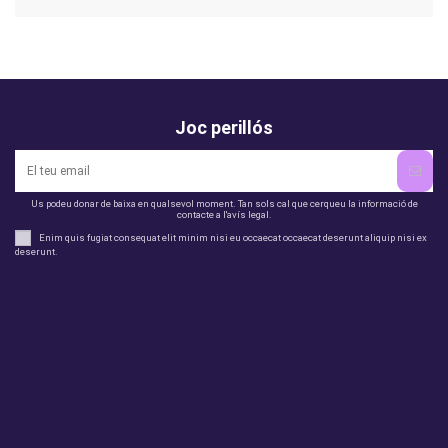
Joc perillós
Us podeu donar de baixa en qualsevol moment. Tan sols cal que cerqueu la informació de
contacte a l'avís legal.
Enim quis fugiat consequat elit minim nisi eu occaecat occaecat deserunt aliquip nisi ex
deserunt.
legal
perfil
Productes