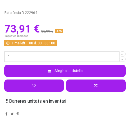
Referència
D-222964
73,91 €
83,99 €
-12%
Impostos inclosos
Time left
00
d.
00
:
00
:
00
Afegir a la cistella
Darreres unitats en inventari