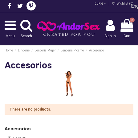
EUR €
Wishlist (
0
)
Eng
0
Menu
Search
Sign in
Cart
Home
Lingerie
Lencería Mujer
Lencería Picante
Accesorios
Accesorios
There are no products.
Accesorios
Pezoneras