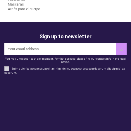
Máscaras
Arnés para el cuerpo.
Sign up to newsletter
You may unsubscribe at any moment. For that purpose, please find our contact info in the legal
notice.
Enim quis fugiat consequat elit minim nisi eu occaecat occaecat deserunt aliquip nisi ex
deserunt.
Legal
perfil
Productos