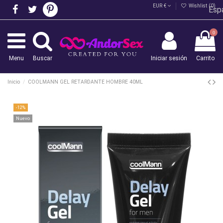
EUR €
Wishlist (
0
)
Esp
0
Menu
Buscar
Iniciar sesión
Carrito
Inicio
COOLMANN GEL RETARDANTE HOMBRE 40ML
-12%
Nuevo