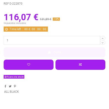
REF
D-222870
116,07 €
131,89 €
-12%
Impuestos incluidos
Time left
00
d.
00
:
00
:
00
Cesta
Fuera de stock
ALL BLACK