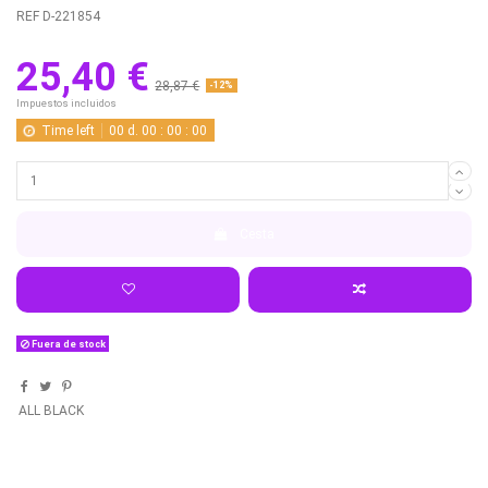
REF
D-221854
25,40 €
28,87 €
-12%
Impuestos incluidos
Time left
00
d.
00
:
00
:
00
Cesta
Fuera de stock
ALL BLACK