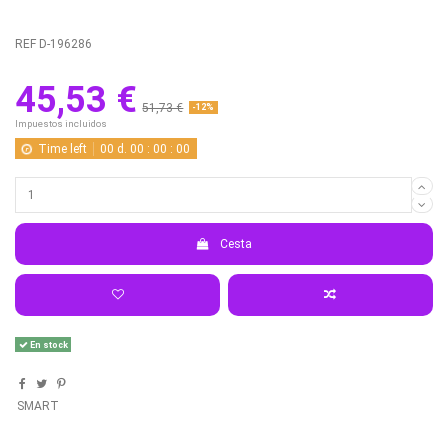
REF
D-196286
45,53 €
51,73 €
-12%
Impuestos incluidos
Time left
00
d.
00
:
00
:
00
Cesta
En stock
SMART