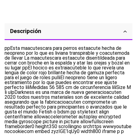
Descripción
ppEsta maacutescara para perros estaacute hecha de
neopreno por lo que es liviana transpirable y coacutemoda
de llevar La maacutescara estaacute disentildeada para
cerrar con broche en la espalda y atar las orejas y bozal en
su lugar ppEl hocico es extraiacuteble lo que revela una
lengua de color rojo brillante hecha de gamuza perfecta
para el juego de roles pulliEl neopreno tiene un ligero
estiramiento por lo que puedes encontrar ese ajuste
perfecto liliMedidas 56 585 cm de circunferencia liliSize M
li ulpDarkness es una marca de nueva generacioacuten
2020 todos nuestros materiales son de excelente calidad
asegurando que la fabricacioacuten compromete un
resultado perfecto para principiantes o avanzados que le
gusta el mundo Fetish o bdsm pp styletext align
centeriframe allowaccelerometer autoplay encrypted
media gyroscope picture in picture allowfullscreen
frameborder0 height350 scrollingno srchttps wwwyoutube
nocookiecom embed zyzIGE1qUy0 width800 iframe p p