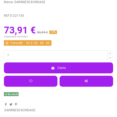
Marca:
DARKNESS BONDAGE
REF
D-221150
73,91 €
83,99 €
-12%
Impuestos incluidos
Time left
00
d.
00
:
00
:
00
Cesta
En stock
DARKNESS BONDAGE