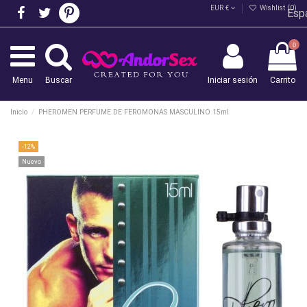
EUR €
Wishlist (
0
)
Esp
0
Menu
Buscar
Iniciar sesión
Carrito
Inicio
PHEROMEN PERFUME DE FEROMONAS MASCULINO 15ml
-12%
Nuevo