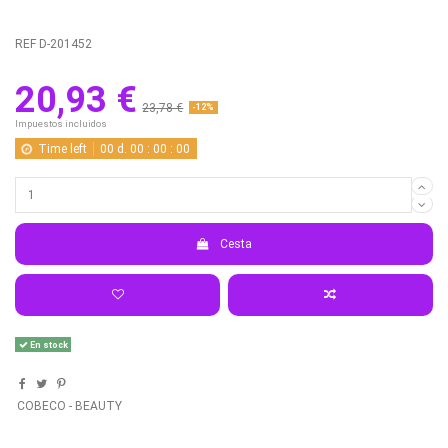
REF
D-201452
20,93 €
23,78 €
-12%
Impuestos incluidos
Time left
00
d.
00
:
00
:
00
Cesta
En stock
COBECO - BEAUTY