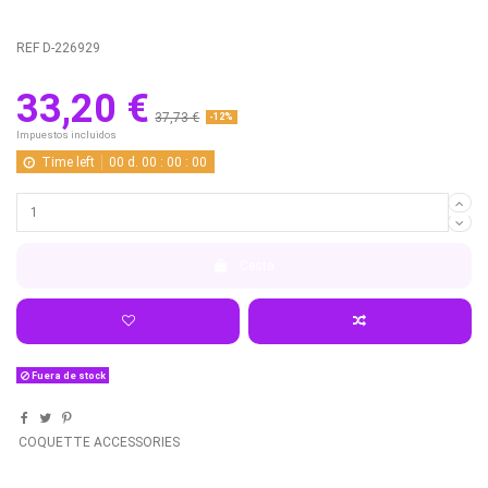
REF
D-226929
33,20 €
37,73 €
-12%
Impuestos incluidos
Time left
00
d.
00
:
00
:
00
Cesta
Fuera de stock
COQUETTE ACCESSORIES