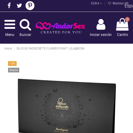
EUR €
Wishlist (
0
)
Esp
0
Menu
Buscar
Iniciar sesión
Carrito
Inicio
BIJOUX INDISCRETS FLAMBOYANT LILA&ROSA
-12%
Nuevo