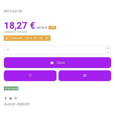
REF
D-22138
18,27 €
20,76 €
-12%
Impuestos incluidos
Time left
00
d.
00
:
00
:
00
Cesta
En stock
BIJOUX JEWELRY