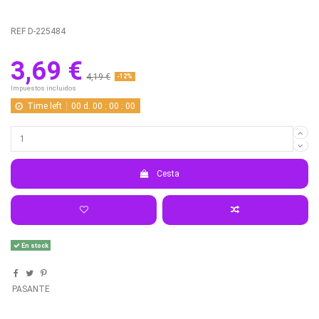
REF
D-225484
3,69 €
4,19 €
-12%
Impuestos incluidos
Time left
00
d.
00
:
00
:
00
Cesta
En stock
PASANTE