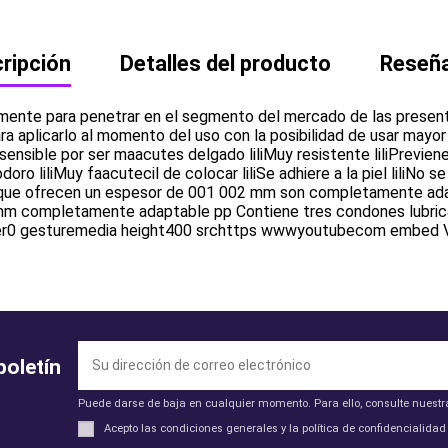
ripción
Detalles del producto
Reseñ
mente para penetrar en el segmento del mercado de las presen
para aplicarlo al momento del uso con la posibilidad de usar may
ensible por ser maacutes delgado liliMuy resistente liliPrevien
doro liliMuy faacutecil de colocar liliSe adhiere a la piel liliNo se
os que ofrecen un espesor de 001 002 mm son completamente ada
 completamente adaptable pp Contiene tres condones lubricado
order0 gesturemedia height400 srchttps wwwyoutubecom embed
boletín
Puede darse de baja en cualquier momento. Para ello, consulte nuestra
Acepto las condiciones generales y la política de confidencialidad