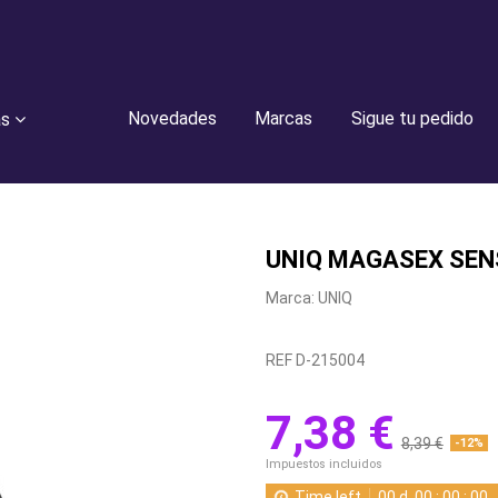
Novedades
Marcas
Sigue tu pedido
as
UNIQ MAGASEX SENS
Marca:
UNIQ
REF
D-215004
7,38 €
8,39 €
-12%
Impuestos incluidos
Time left
00
d.
00
:
00
:
00