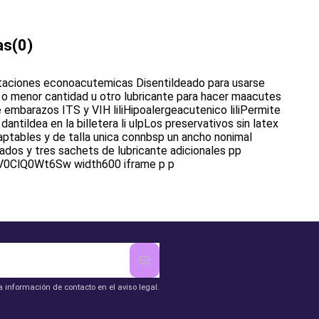
as
(0)
taciones econoacutemicas Disentildeado para usarse
or o menor cantidad u otro lubricante para hacer maacutes
e embarazos ITS y VIH liliHipoalergeacutenico liliPermite
 dantildea en la billetera li ulpLos preservativos sin latex
ptables y de talla unica connbsp un ancho nonimal
s y tres sachets de lubricante adicionales pp
 V0ClQ0Wt6Sw width600 iframe p p
 información de contacto en el aviso legal.