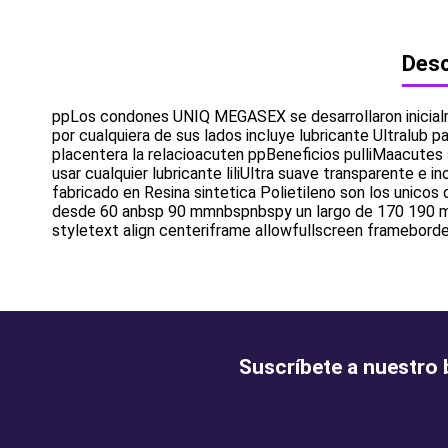
Desc
ppLos condones UNIQ MEGASEX se desarrollaron inicial
por cualquiera de sus lados incluye lubricante Ultralub 
placentera la relacioacuten ppBeneficios pulliMaacutes s
usar cualquier lubricante liliUltra suave transparente e ino
fabricado en Resina sintetica Polietileno son los unic
desde 60 anbsp 90 mmnbspnbspy un largo de 170 190 mm
styletext align centeriframe allowfullscreen frameb
Suscríbete a nuestro 