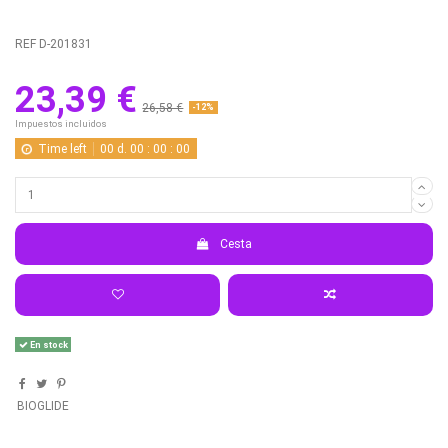
REF
D-201831
23,39 €
26,58 €
-12%
Impuestos incluidos
Time left
00
d.
00
:
00
:
00
Cesta
En stock
BIOGLIDE