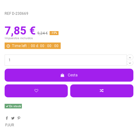
REF
D-230669
7,85 €
9,24 €
-15%
Impuestos incluidos
Time left
00
d.
00
:
00
:
00
Cesta
En stock
PJUR