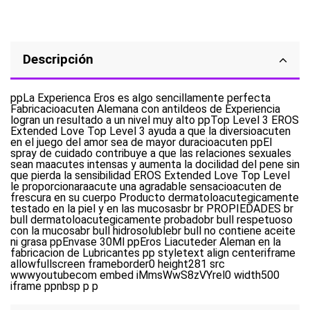
Descripción
ppLa Experienca Eros es algo sencillamente perfecta
Fabricacioacuten Alemana con antildeos de Experiencia
logran un resultado a un nivel muy alto ppTop Level 3 EROS
Extended Love Top Level 3 ayuda a que la diversioacuten
en el juego del amor sea de mayor duracioacuten ppEl
spray de cuidado contribuye a que las relaciones sexuales
sean maacutes intensas y aumenta la docilidad del pene sin
que pierda la sensibilidad EROS Extended Love Top Level
le proporcionaraacute una agradable sensacioacuten de
frescura en su cuerpo Producto dermatoloacutegicamente
testado en la piel y en las mucosasbr br PROPIEDADES br
bull dermatoloacutegicamente probadobr bull respetuoso
con la mucosabr bull hidrosolublebr bull no contiene aceite
ni grasa ppEnvase 30Ml ppEros Liacuteder Aleman en la
fabricacion de Lubricantes pp styletext align centeriframe
allowfullscreen frameborder0 height281 src
wwwyoutubecom embed iMmsWwS8zVYrel0 width500
iframe ppnbsp p p