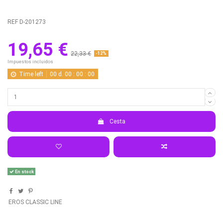
REF
D-201273
19,65 €
22,33 €
-12%
Impuestos incluidos
Time left
00
d.
00
:
00
:
00
Cesta
En stock
EROS CLASSIC LINE