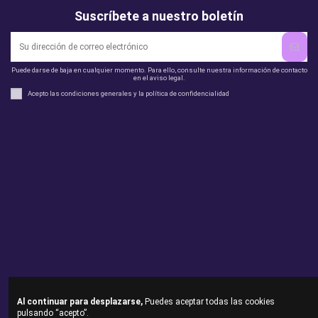
Suscríbete a nuestro boletín
Puede darse de baja en cualquier momento. Para ello, consulte nuestra información de contacto
en el aviso legal.
Acepto las condiciones generales y la política de confidencialidad
Legal
perfil
Productos
Otros
Contact us
Al continuar para desplazarse,
Puedes aceptar todas las cookies
pulsando “acepto”.