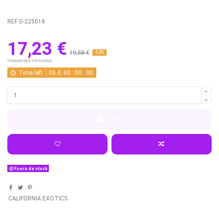
REF
D-225018
17,23 €
19,58 €
-12%
Impuestos incluidos
Time left
00
d.
00
:
00
:
00
Cesta
Fuera de stock
CALIFORNIA EXOTICS