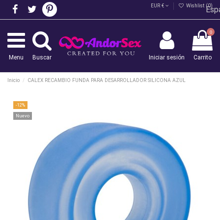
EUR €
Wishlist (
0
)
Esp
0
Menu
Buscar
Iniciar sesión
Carrito
Inicio
CALEX RECAMBIO FUNDA PARA DESARROLLADOR SILICONA AZUL
-12%
Nuevo