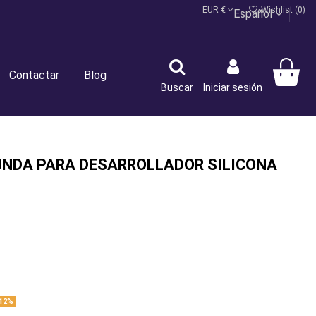
EUR €
Wishlist (
0
)
Español
Contactar
Blog
Buscar
Iniciar sesión
UNDA PARA DESARROLLADOR SILICONA
12%