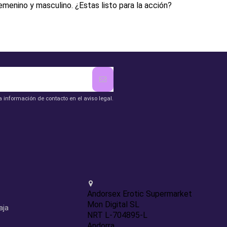
emenino y masculino. ¿Estas listo para la acción?
 información de contacto en el aviso legal.
Contact us
Andorsex Erotic Supermarket
Mon Digital SL
aja
NRT L-704895-L
Andorra