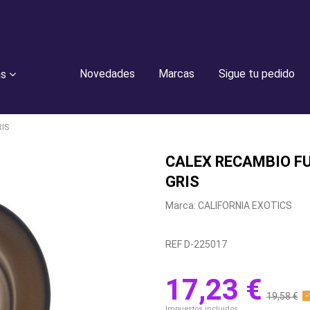
Novedades
Marcas
Sigue tu pedido
as
IS
CALEX RECAMBIO F
GRIS
Marca:
CALIFORNIA EXOTICS
REF
D-225017
17,23 €
19,58 €
-
Impuestos incluidos