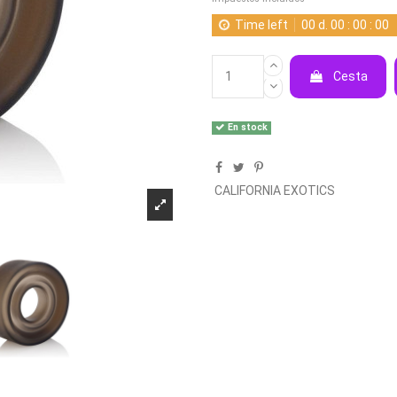
Time left
00
d.
00
:
00
:
00
Cesta
En stock
CALIFORNIA EXOTICS