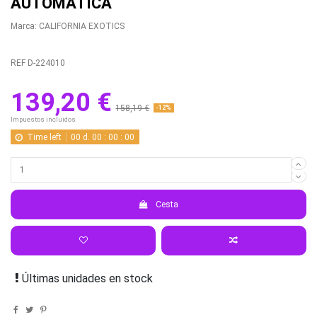
AUTOMÁTICA
Marca:
CALIFORNIA EXOTICS
REF
D-224010
139,20 €
158,19 €
-12%
Impuestos incluidos
Time left
00
d.
00
:
00
:
00
Cesta
Últimas unidades en stock