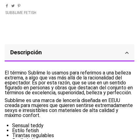
SUBBLIME FETISH
Descripción
El término Sublime lo usamos para referirnos a una belleza
extrema, a algo que vas más allá de la racionalidad del
espectador. Es por esta razón, que se use en un sentido
figurado en personas y obras que destacan del conjunto en
términos de excelencia, superioridad, belleza y perfección.
Subblime es una marca de lencería diseñada en EEUU
creada para mujeres que quieren sentirse extremadamente
sexys e irresistibles con materiales de alta calidad y
máximo confort.
Sensual teddy
Estilo fetish
Tirantas regulables