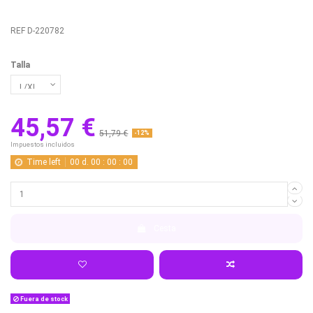
REF
D-220782
Talla
45,57 €
51,79 €
-12%
Impuestos incluidos
Time left
00
d.
00
:
00
:
00
Cesta
Fuera de stock