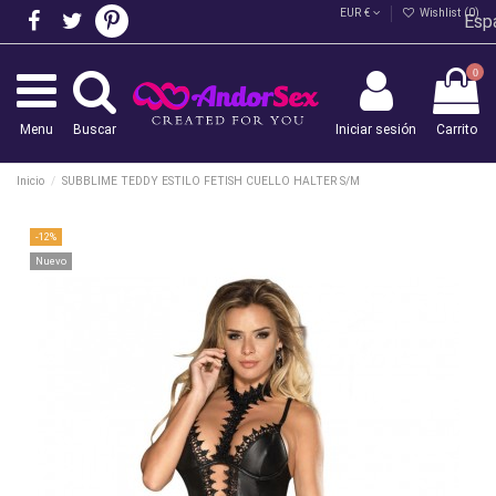
EUR €
Wishlist (
0
)
Esp
0
Menu
Buscar
Iniciar sesión
Carrito
Inicio
SUBBLIME TEDDY ESTILO FETISH CUELLO HALTER S/M
-12%
Nuevo