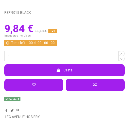
REF
9015 BLACK
9,84 €
11,18 €
-12%
Impuestos incluidos
Time left
00
d.
00
:
00
:
00
Cesta
En stock
LEG AVENUE HOSIERY