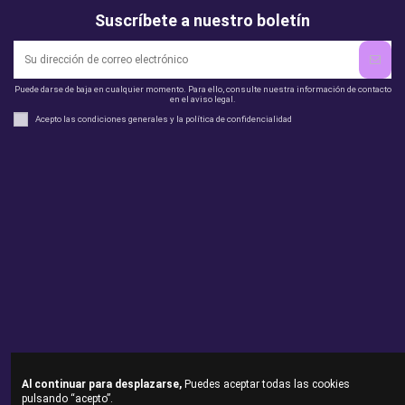
Suscríbete a nuestro boletín
Puede darse de baja en cualquier momento. Para ello, consulte nuestra información de contacto
en el aviso legal.
Acepto las condiciones generales y la política de confidencialidad
Legal
perfil
Productos
Otros
Contact us
Al continuar para desplazarse,
Puedes aceptar todas las cookies
pulsando “acepto”.