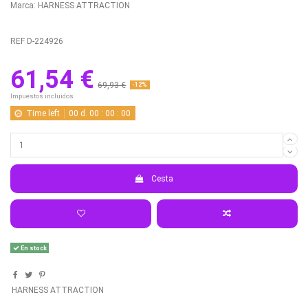
Marca:
HARNESS ATTRACTION
REF
D-224926
61,54 €
69,93 €
-12%
Impuestos incluidos
Time left
00
d.
00
:
00
:
00
Cesta
En stock
HARNESS ATTRACTION