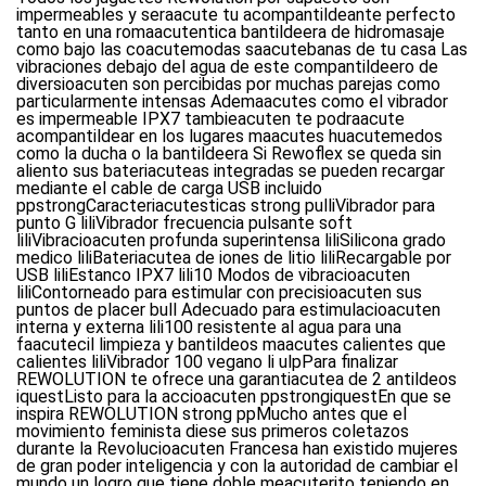
impermeables y seraacute tu acompantildeante perfecto
tanto en una romaacutentica bantildeera de hidromasaje
como bajo las coacutemodas saacutebanas de tu casa Las
vibraciones debajo del agua de este compantildeero de
diversioacuten son percibidas por muchas parejas como
particularmente intensas Ademaacutes como el vibrador
es impermeable IPX7 tambieacuten te podraacute
acompantildear en los lugares maacutes huacutemedos
como la ducha o la bantildeera Si Rewoflex se queda sin
aliento sus bateriacuteas integradas se pueden recargar
mediante el cable de carga USB incluido
ppstrongCaracteriacutesticas strong pulliVibrador para
punto G liliVibrador frecuencia pulsante soft
liliVibracioacuten profunda superintensa liliSilicona grado
medico liliBateriacutea de iones de litio liliRecargable por
USB liliEstanco IPX7 lili10 Modos de vibracioacuten
liliContorneado para estimular con precisioacuten sus
puntos de placer bull Adecuado para estimulacioacuten
interna y externa lili100 resistente al agua para una
faacutecil limpieza y bantildeos maacutes calientes que
calientes liliVibrador 100 vegano li ulpPara finalizar
REWOLUTION te ofrece una garantiacutea de 2 antildeos
iquestListo para la accioacuten ppstrongiquestEn que se
inspira REWOLUTION strong ppMucho antes que el
movimiento feminista diese sus primeros coletazos
durante la Revolucioacuten Francesa han existido mujeres
de gran poder inteligencia y con la autoridad de cambiar el
mundo un logro que tiene doble meacuterito teniendo en