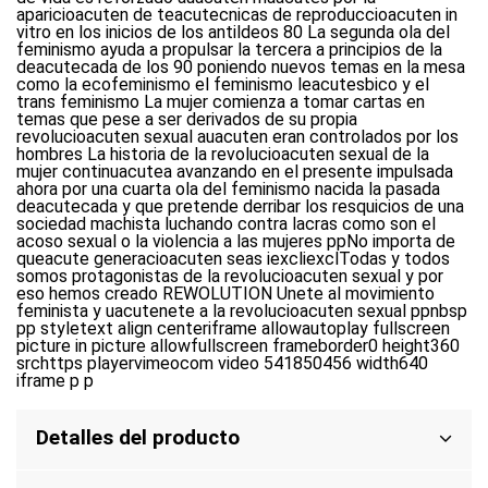
aparicioacuten de teacutecnicas de reproduccioacuten in
vitro en los inicios de los antildeos 80 La segunda ola del
feminismo ayuda a propulsar la tercera a principios de la
deacutecada de los 90 poniendo nuevos temas en la mesa
como la ecofeminismo el feminismo leacutesbico y el
trans feminismo La mujer comienza a tomar cartas en
temas que pese a ser derivados de su propia
revolucioacuten sexual auacuten eran controlados por los
hombres La historia de la revolucioacuten sexual de la
mujer continuacutea avanzando en el presente impulsada
ahora por una cuarta ola del feminismo nacida la pasada
deacutecada y que pretende derribar los resquicios de una
sociedad machista luchando contra lacras como son el
acoso sexual o la violencia a las mujeres ppNo importa de
queacute generacioacuten seas iexcliexclTodas y todos
somos protagonistas de la revolucioacuten sexual y por
eso hemos creado REWOLUTION Unete al movimiento
feminista y uacutenete a la revolucioacuten sexual ppnbsp
pp styletext align centeriframe allowautoplay fullscreen
picture in picture allowfullscreen frameborder0 height360
srchttps playervimeocom video 541850456 width640
iframe p p
Detalles del producto