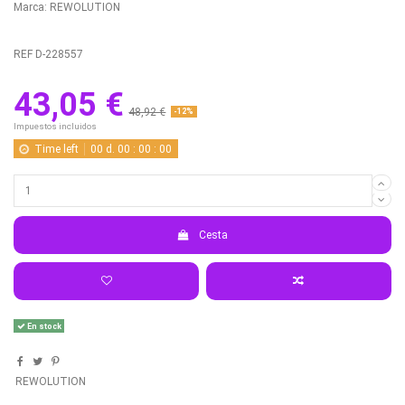
Marca:
REWOLUTION
REF
D-228557
43,05 €
48,92 €
-12%
Impuestos incluidos
Time left
00
d.
00
:
00
:
00
Cesta
En stock
REWOLUTION