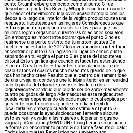
punto Graumlfenberg conocido como el punto G fue
descubierto por la Dra Beverly Whipple cuando notoacute
que hacer el movimiento ldquoven acaacuterdquo con los
dedos a lo largo del interior de la vagina produciacutea una
respuesta fiacutesica en las mujeres Consideroacute que
esta regioacuten podriacutea ser la clave para que las
mujeres logren orgasmos durante las relaciones sexuales
Sin embargo es importante aclarar que el punto G no es
realmente una parte distinta de tu anatomiacutea De
hecho en un estudio de 2017 los investigadores intentaron
encontrar el punto G sin lograrlo En lugar de ser un punto
separado en tu vagina el punto G es parte del aacuterea
clitoral Esto significa que cuando estaacutes estimulando
el punto G realmente estaacutes estimulando parte del
cliacutetoris el cual es mucho maacutes grande de lo que
nos han hecho creer Resulta que el centro del tamantildeo
de una arveja en donde se une la labia interior es en realidad
solo la punta del cliacutetoris y se divide en dos
ldquoraiacutecesrdquo que puede ser de aproximadamente
cuatro pulgadas de largo Ademaacutes esta regioacuten
puede variar dependiendo de cada mujer lo cual explica por
queacute con frecuencia puede ser difiacutecil de
localizarla Sin embargo cuando se estimula el punto G
puede ocasionar la eyaculacioacuten femenina siacute
esto es real y ayudar a las mujeres a lograr un orgasmo
vaginal ppCon strongREWOFUN strong hemos solucionado
la forma de encontrar tu punto G de forma faacutecil calor
Todos los juguetes Rewolution por supuesto son