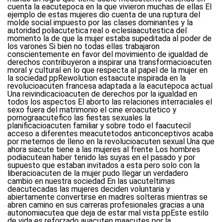
cuenta la eacutepoca en la que vivieron muchas de ellas El
ejemplo de estas mujeres dio cuenta de una ruptura del
molde social impuesto por las clases dominantes y la
autoridad poliacutetica real o eclesiaacutestica del
momento la de que la mujer estaba supeditada al poder de
los varones Si bien no todas ellas trabajaron
conscientemente en favor del movimiento de igualdad de
derechos contribuyeron a inspirar una transformacioacuten
moral y cultural en lo que respecta al papel de la mujer en
la sociedad ppRewolution estaacute inspirada en la
revolucioacuten francesa adaptada a la eacutepoca actual
Una reivindicacioacuten de derechos por la igualdad en
todos los aspectos El aborto las relaciones interraciales el
sexo fuera del matrimonio el cine eroacutetico y
pornograacutefico las fiestas sexuales la
planificacioacuten familiar y sobre todo el faacutecil
acceso a diferentes meacutetodos anticonceptivos acaba
por meternos de lleno en la revolucioacuten sexual Una que
ahora siacute tiene a las mujeres al frente Los hombres
podiacutean haber tenido las suyas en el pasado y por
supuesto que estaban invitados a esta pero solo con la
liberacioacuten de la mujer pudo llegar un verdadero
cambio en nuestra sociedad En las uacuteltimas
deacutecadas las mujeres deciden voluntaria y
abiertamente convertirse en madres solteras mientras se
abren camino en sus carreras profesionales gracias a una
autonomiacutea que deja de estar mal vista ppEste estilo
de vida es reforzado auacuten maacutes por la