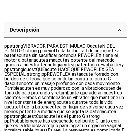
Descripción
ppstrongVIBRADOR PARA ESTIMULACIOacuteN DEL
PUNTO G strong ppiexclToda la libertad de un juguete a
bateriacutea sin sacrificar potencia REWOFLEX tiene el
motor a bateriacutea maacutes potente del mercado
gracias a nuestra tecnologiacutea patentada rewobattery
ppstrongiquestQUEacute HACE QUE REWOFLEX SEA
ESPECIAL strong ppREWOFLEX estaacute forrado con
bordes de silicona que se ondulan contra tu punto G
daacutendote un masaje profundo con cada movimiento
Tambieacuten es muy poderoso con la vibracioacuten de
tono de bajo profundo y retumbante que adoran nuestros
clientes Hemos disentildeado un vibrador que mantiene un
nivel constante de energiacutea durante toda la vida
uacutetil de la bateriacutea en lugar de volverse cada vez
menos potente a medida que se agota la bateriacutea
ppstrongiquestCuaacutel es el punto G strong
ppProbablemente has escuchado del punto G junto con
que es la ldquoclaverdquo para lograr un orgasmo vaginal
increiacuteble iquestEs real La respuesta es complicada El