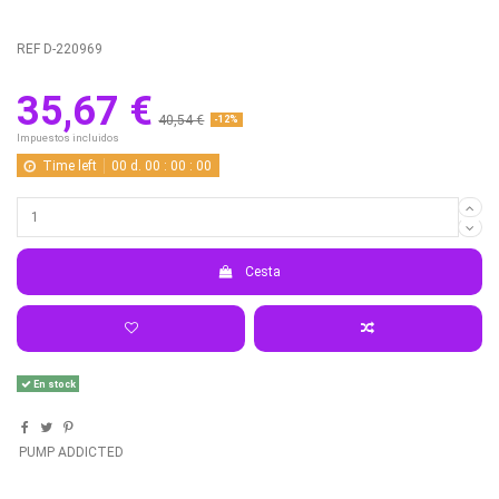
REF
D-220969
35,67 €
40,54 €
-12%
Impuestos incluidos
Time left
00
d.
00
:
00
:
00
Cesta
En stock
PUMP ADDICTED