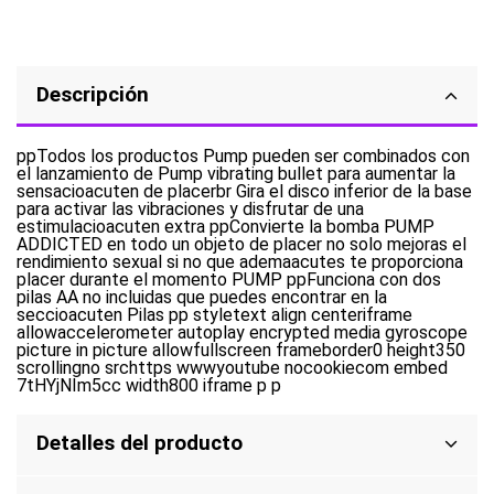
Descripción
ppTodos los productos Pump pueden ser combinados con
el lanzamiento de Pump vibrating bullet para aumentar la
sensacioacuten de placerbr Gira el disco inferior de la base
para activar las vibraciones y disfrutar de una
estimulacioacuten extra ppConvierte la bomba PUMP
ADDICTED en todo un objeto de placer no solo mejoras el
rendimiento sexual si no que ademaacutes te proporciona
placer durante el momento PUMP ppFunciona con dos
pilas AA no incluidas que puedes encontrar en la
seccioacuten Pilas pp styletext align centeriframe
allowaccelerometer autoplay encrypted media gyroscope
picture in picture allowfullscreen frameborder0 height350
scrollingno srchttps wwwyoutube nocookiecom embed
7tHYjNIm5cc width800 iframe p p
Detalles del producto