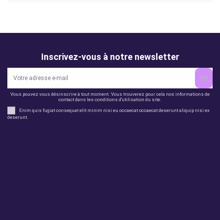
Inscrivez-vous à notre newsletter
Vous pouvez vous désinscrire à tout moment. Vous trouverez pour cela nos informations de
contact dans les conditions d'utilisation du site.
Enim quis fugiat consequat elit minim nisi eu occaecat occaecat deserunt aliquip nisi ex
deserunt.
Legal
perfil
Productos
Otros