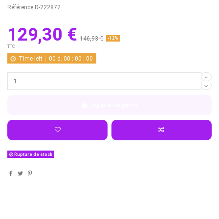
Référence
D-222872
129,30 €
146,93 €
-12%
TTC
Time left
00
d.
00
:
00
:
00
Ajouter au panier
Rupture de stock