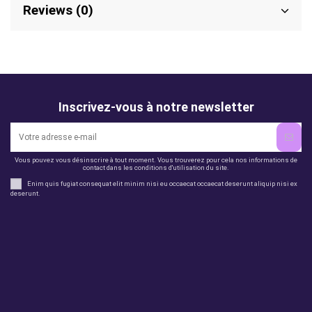
Reviews (0)
Inscrivez-vous à notre newsletter
Vous pouvez vous désinscrire à tout moment. Vous trouverez pour cela nos informations de
contact dans les conditions d'utilisation du site.
Enim quis fugiat consequat elit minim nisi eu occaecat occaecat deserunt aliquip nisi ex
deserunt.
Legal
perfil
Productos