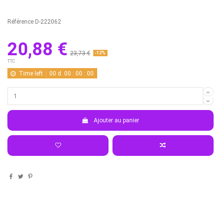
Référence
D-222062
20,88 €
23,73 €
-12%
TTC
Time left
00
d.
00
:
00
:
00
Ajouter au panier