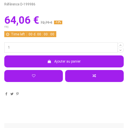
Référence
D-199986
64,06 €
72,79 €
-12%
TTC
Time left
00
d.
00
:
00
:
00
Ajouter au panier