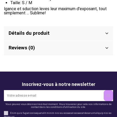
Taille: S / M
lgance et sduction leves leur maximum d'exposant, tout
simplement ... Sublime!
Détails du produit
Reviews (0)
Inscrivez-vous à notre newsletter
Vous pouvez vous désinscrire à tout moment. Vous trouverez pour cela nos informations de
contact dans les conditions d'utilisation du site.
Enim quis fugiat consequat elit minim nisi eu occaecat occaecat deserunt aliquip nisi ex
deserunt.