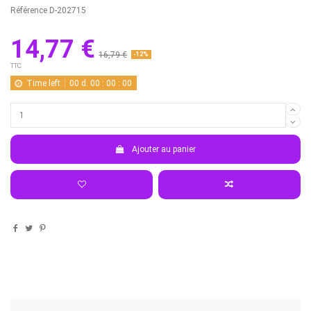
Référence
D-202715
14,77 €
16,79 €
-12%
TTC
Time left
00
d.
00
:
00
:
00
Ajouter au panier