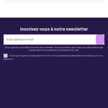
Inscrivez-vous à notre newsletter
Vous pouvez vous désinscrire à tout moment. Vous trouverez pour cela nos informations de
contact dans les conditions d'utilisation du site.
Enim quis fugiat consequat elit minim nisi eu occaecat occaecat deserunt aliquip nisi ex
deserunt.
Legal
perfil
Productos
Otros