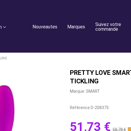
Suivez votre
Nouveautes
Marques
n
commande
LING
PRETTY LOVE SMART
TICKLING
Marque:
SMART
Référence
D-208375
51,73 €
58,78 €
-