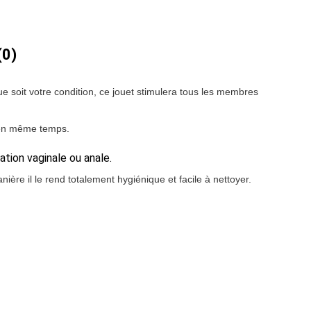
(0)
ue soit votre condition, ce jouet stimulera tous les membres
es en même temps.
tion vaginale ou anale.
ière il le rend totalement hygiénique et facile à nettoyer.