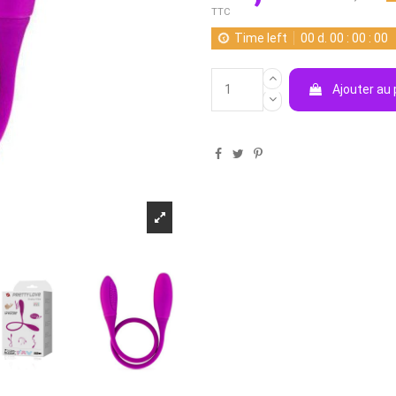
TTC
Time left
00
d.
00
:
00
:
00
Ajouter au 