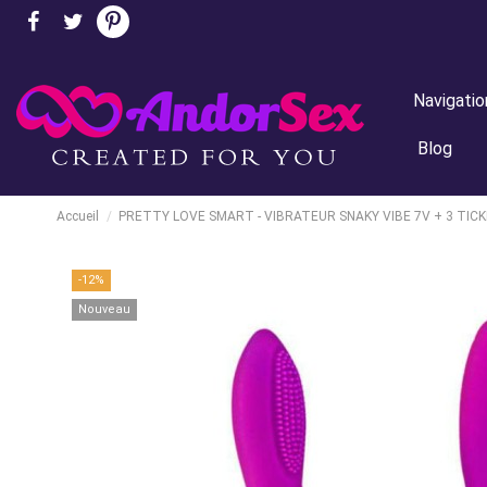
Navigatio
Blog
Accueil
PRETTY LOVE SMART - VIBRATEUR SNAKY VIBE 7V + 3 TICK
-12%
Nouveau