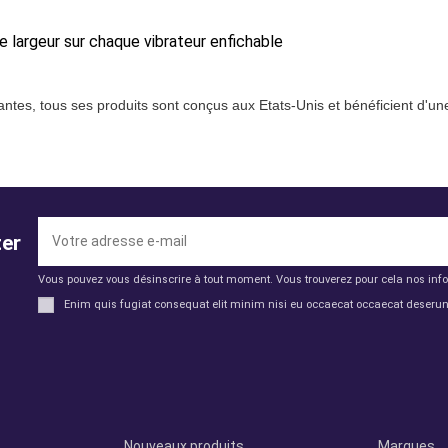
largeur sur chaque vibrateur enfichable
ntes, tous ses produits sont conçus aux Etats-Unis et bénéficient d'une
ter
Vous pouvez vous désinscrire à tout moment. Vous trouverez pour cela nos infor
Enim quis fugiat consequat elit minim nisi eu occaecat occaecat deserunt 
Productos
Otros
Nouveaux produits
Marques