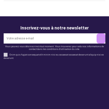
Inscrivez-vous à notre newsletter
Vous pouvez vous désinscrire à tout moment. Vous trouverez pour cela nos informations de
contact dans les conditions d'utilisation du site.
Enim quis fugiat consequat elit minim nisi eu occaecat occaecat deserunt aliquip nisi ex
deserunt.
Legal
perfil
Productos
Otros