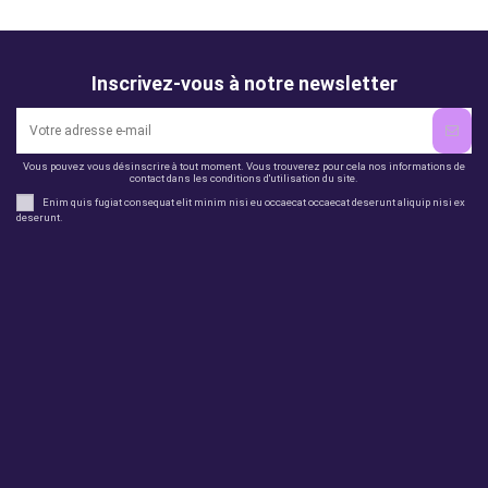
Inscrivez-vous à notre newsletter
Vous pouvez vous désinscrire à tout moment. Vous trouverez pour cela nos informations de
contact dans les conditions d'utilisation du site.
Enim quis fugiat consequat elit minim nisi eu occaecat occaecat deserunt aliquip nisi ex
deserunt.
Legal
perfil
Productos
Otros
Contact us