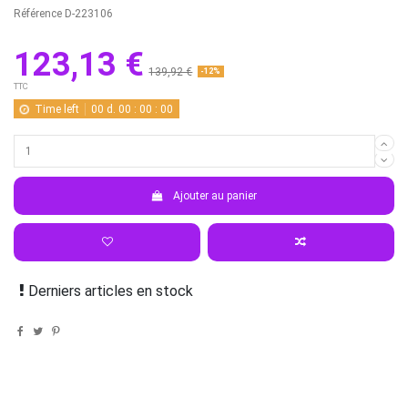
Référence
D-223106
123,13 €
139,92 €
-12%
TTC
Time left
00
d.
00
:
00
:
00
Ajouter au panier
Derniers articles en stock